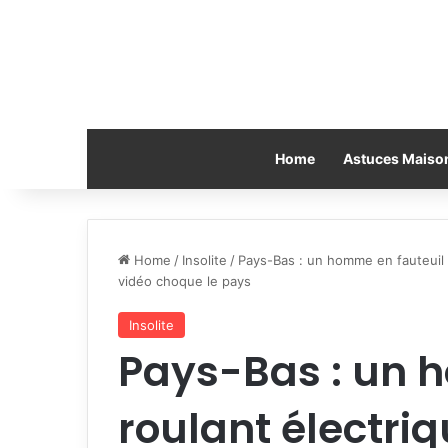
Home
Astuces Maiso
Home
/
Insolite
/
Pays-Bas : un homme en fauteuil r
vidéo choque le pays
Insolite
Pays-Bas : un 
roulant électri